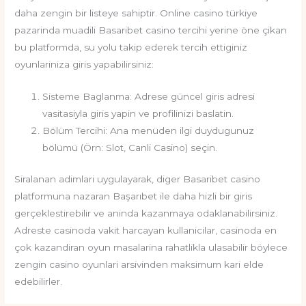
daha zengin bir listeye sahiptir. Online casino türkiye
pazarinda muadili Basaribet casino tercihi yerine öne çikan
bu platformda, su yolu takip ederek tercih ettiginiz
oyunlariniza giris yapabilirsiniz:
Sisteme Baglanma: Adrese güncel giris adresi
vasitasiyla giris yapin ve profilinizi baslatin.
Bölüm Tercihi: Ana menüden ilgi duydugunuz
bölümü (Örn: Slot, Canli Casino) seçin.
Siralanan adimlari uygulayarak, diger Basaribet casino
platformuna nazaran Başarıbet ile daha hizli bir giris
gerçeklestirebilir ve aninda kazanmaya odaklanabilirsiniz.
Adreste casinoda vakit harcayan kullanicilar, casinoda en
çok kazandiran oyun masalarina rahatlikla ulasabilir böylece
zengin casino oyunlari arsivinden maksimum kari elde
edebilirler.