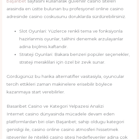
başarıbet
sayfasini kullanarak güvenilir casino siteleri
arasinda en üstte bulunan bu profesyonel online casino
adresinde casino coskusunu doruklarda sürdürebilirsiniz.
Slot Oyunlari: Yüzlerce renkli tema ve fonksiyonla
hazirlanmis oyunlar, talihini denemek arzulayanlar
adina biçilmis kaftandir.
Strateji Oyunlari: Bakara benzeri popüler seçenekler,
strateji meraklilari için özel bir zevk sunar.
Gördügünüz bu harika alternatifler vasitasiyla, oyuncular
tercih ettikleri zaman makinelere erisebilir böylece
kazanmaya start verebilirler.
Basaribet Casino ve Kategori Yelpazesi Analizi
Internet casino dünyasinda mücadele devam eden
platformlardan biri olan Başarıbet; sahip oldugu kategori
genisligi ile, casino online casino atmosferi hissetmek
isteyenler ile nitelikli casino sitesi hedefleyenler adina çok