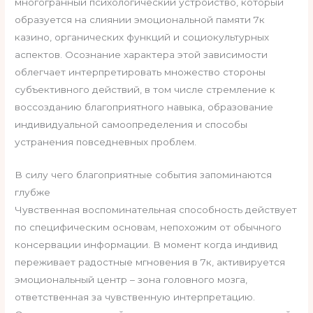
многогранный психологический устройство, который
образуется на слиянии эмоциональной памяти 7к
казино, органических функций и социокультурных
аспектов. Осознание характера этой зависимости
облегчает интерпретировать множество стороны
субъективного действий, в том числе стремление к
воссозданию благоприятного навыка, образование
индивидуальной самоопределения и способы
устранения повседневных проблем.
В силу чего благоприятные события запоминаются
глубже
Чувственная воспоминательная способность действует
по специфическим основам, непохожим от обычного
консервации информации. В момент когда индивид
переживает радостные мгновения в 7к, активируется
эмоциональный центр – зона головного мозга,
ответственная за чувственную интерпретацию.