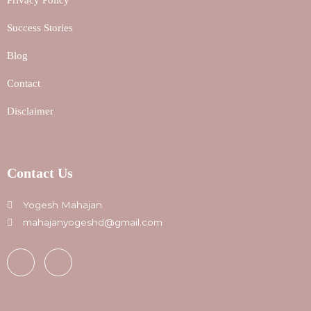
Privacy Policy
Success Stories
Blog
Contact
Disclaimer
Contact Us
Yogesh Mahajan
mahajanyogeshd@gmail.com