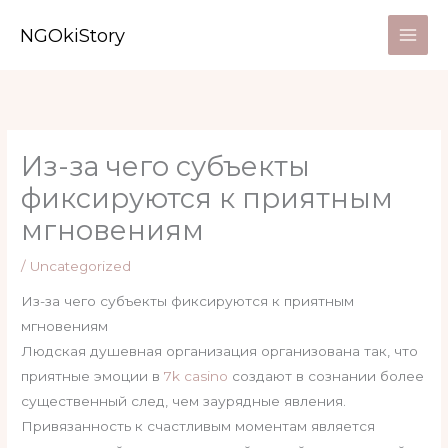
Skip
NGOkiStory
to
content
Из-за чего субъекты
фиксируются к приятным
мгновениям
/
Uncategorized
Из-за чего субъекты фиксируются к приятным
мгновениям
Людская душевная организация организована так, что
приятные эмоции в
7k casino
создают в сознании более
существенный след, чем заурядные явления.
Привязанность к счастливым моментам является