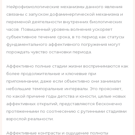
Нейрофизиологические механизмы данного явления
связаны с запуском дофаминергической механизма и
переменой деятельности внутренних биологических
часов. Повышенный уровень волнения ускоряет
субъективное течение срока, в то период как статусы
фундаментального аффективного погружения могут
порождать чувство остановки периода.
Аффективно полные стадии жизни воспринимаются как
более продолжительные и ключевые при
припоминании, даже если объективно они занимали
небольшие темпоральные интервалы. Это проясняет,
по какой причине годы детства и юности, целые новых
аффективных открытий, представляются бесконечно
протяженными по соотнесению с рутинными стадиями
взрослой реальности.
Аффективные контрасты и ощущение полноты