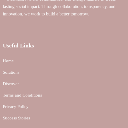
lasting social impact. Through collaboration, transparency, and
innovation, we work to build a better tomorrow.
Useful Links
Home
Solutions
Discover
Terms and Conditions
Privacy Policy
Success Stories