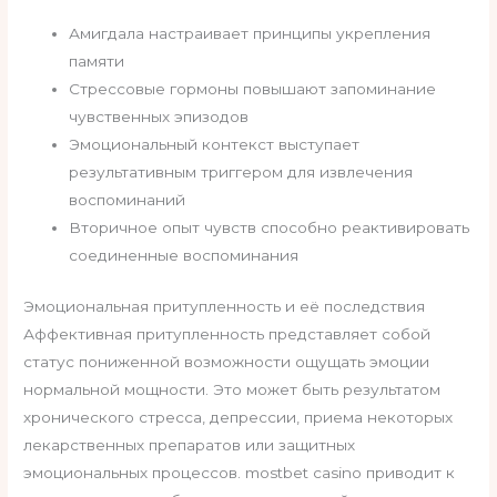
Амигдала настраивает принципы укрепления
памяти
Стрессовые гормоны повышают запоминание
чувственных эпизодов
Эмоциональный контекст выступает
результативным триггером для извлечения
воспоминаний
Вторичное опыт чувств способно реактивировать
соединенные воспоминания
Эмоциональная притупленность и её последствия
Аффективная притупленность представляет собой
статус пониженной возможности ощущать эмоции
нормальной мощности. Это может быть результатом
хронического стресса, депрессии, приема некоторых
лекарственных препаратов или защитных
эмоциональных процессов. mostbet casino приводит к