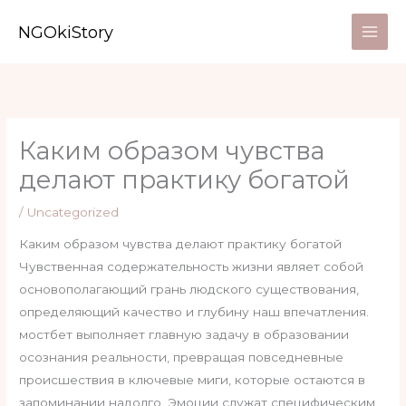
Skip
NGOkiStory
to
content
Каким образом чувства
делают практику богатой
/
Uncategorized
Каким образом чувства делают практику богатой
Чувственная содержательность жизни являет собой
основополагающий грань людского существования,
определяющий качество и глубину наш впечатления.
мостбет выполняет главную задачу в образовании
осознания реальности, превращая повседневные
происшествия в ключевые миги, которые остаются в
запоминании надолго. Эмоции служат специфическим