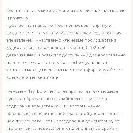
Соединенность между эмоциональной насыщенностью
и памятью
Чувственная наполненность эпизодов напрямую
воздействует на механизмы создания и поддержания
впечатлений. Чувственно ключевые происшествия
кодируются в запоминании с масштабнейшей
детализацией и остаются доступными для воссоздания
на в течение долгого срока. mostbet усиливает
контакты между нервными клетками, формируя более
крепкие отметки памяти.
Феномен flashbulb memories проявляет, как мощные
чувства образуют чрезвычайно интенсивные и
подробные впечатления. Эти воспоминания
обозначаются повышенной градацией уверенности в
их аккуратности, хотя исследования демонстрируют,
что они также подвержены отклонениям со сроком.