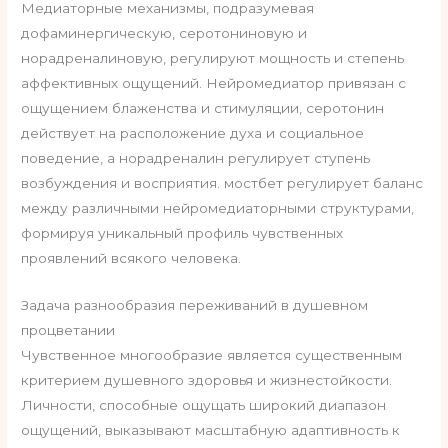
Медиаторные механизмы, подразумевая
дофаминергическую, серотониновую и
норадреналиновую, регулируют мощность и степень
аффективных ощущений. Нейромедиатор привязан с
ощущением блаженства и стимуляции, серотонин
действует на расположение духа и социальное
поведение, а норадреналин регулирует ступень
возбуждения и восприятия. мостбет регулирует баланс
между различными нейромедиаторными структурами,
формируя уникальный профиль чувственных
проявлений всякого человека.
Задача разнообразия переживаний в душевном
процветании
Чувственное многообразие является существенным
критерием душевного здоровья и жизнестойкости.
Личности, способные ощущать широкий диапазон
ощущений, выказывают масштабную адаптивность к