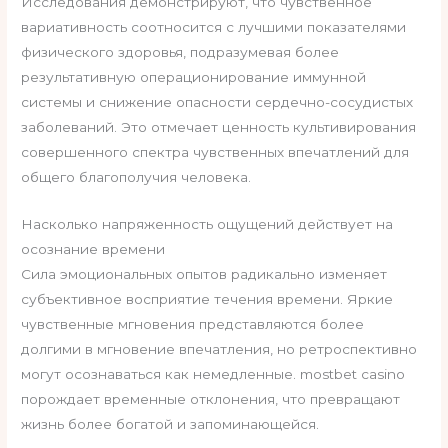
Исследования демонстрируют, что чувственное
вариативность соотносится с лучшими показателями
физического здоровья, подразумевая более
результативную операционирование иммунной
системы и снижение опасности сердечно-сосудистых
заболеваний. Это отмечает ценность культивирования
совершенного спектра чувственных впечатлений для
общего благополучия человека.
Насколько напряженность ощущений действует на
осознание времени
Сила эмоциональных опытов радикально изменяет
субъективное восприятие течения времени. Яркие
чувственные мгновения представляются более
долгими в мгновение впечатления, но ретроспективно
могут осознаваться как немедленные. mostbet casino
порождает временные отклонения, что превращают
жизнь более богатой и запоминающейся.