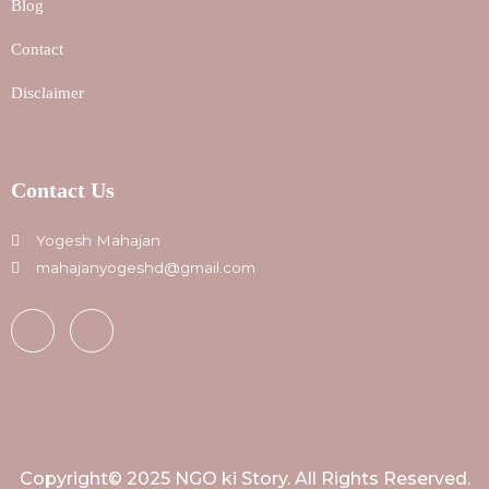
Blog
Contact
Disclaimer
Contact Us
Yogesh Mahajan
mahajanyogeshd@gmail.com
Copyright© 2025 NGO ki Story. All Rights Reserved.