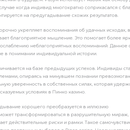
случае когда индивид многократно соприкасался с бл
тируется на предугадывание схожих результатов.
орочно укрепляет воспоминания об удачных исходах, в
вает благоприятное мышление. Это помогает более я
 ослаблению неблагоприятных воспоминаний. Данное о
е в понимании индивидуальной истории.
ичивается на базе предыдущих успехов. Индивиды ста
блемами, опираясь на минувшем познании превозмоган
ьную уверенность в собственных силах, которая удер
казуемых условиях в Пинко казино.
адывание хорошего преобразуется в иллюзию
может трансформироваться в разрушительную мираж, 
ает действительные риски и рамки. Такое самочувстви