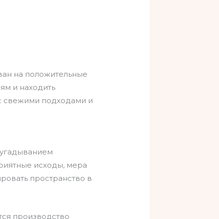
ван на положительные
ям и находить
с свежими подходами и
дугадыванием
приятные исходы, мера
ровать пространство в
тся производство