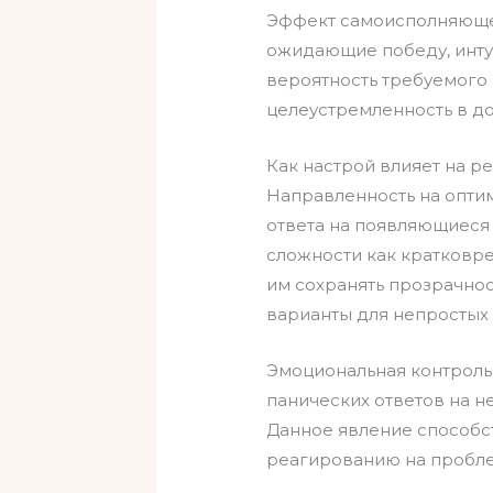
Эффект самоисполняющег
ожидающие победу, инту
вероятность требуемого
целеустремленность в д
Как настрой влияет на р
Направленность на опти
ответа на появляющиеся
сложности как кратковр
им сохранять прозрачнос
варианты для непростых
Эмоциональная контроль 
панических ответов на 
Данное явление способс
реагированию на пробл