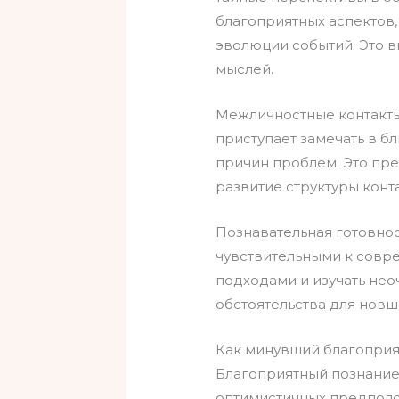
благоприятных аспектов,
эволюции событий. Это 
мыслей.
Межличностные контакты
приступает замечать в б
причин проблем. Это пр
развитие структуры конт
Познавательная готовнос
чувствительными к совр
подходами и изучать не
обстоятельства для новш
Как минувший благопри
Благоприятный познание
оптимистичных предполо