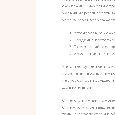
ожиданий. Личности опр
умения их реализовать. 
увеличивает возможность
Установление конк
Создание поэтапно
Постоянный отслеж
Изменение тактики
Упорство существенно во
поражения воспринимаютс
неспособности осуществ
долгих этапов.
Отчего оптимизм помога
Оптимистичное мышление
тайные перспективы в обы