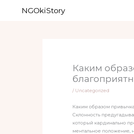
Skip
NGOkiStory
to
content
Каким образ
благоприятн
/
Uncategorized
Каким образом привычка
Склонность предугадыва
который кардинально пре
ментальное положение, н