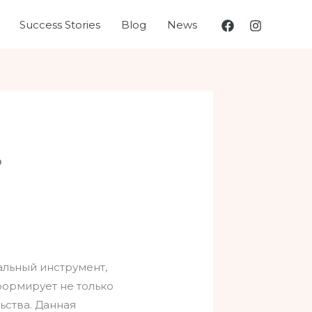
Success Stories
Blog
News
ь
льный инструмент,
формирует не только
ьства. Данная