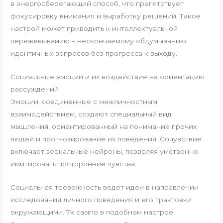
в энергосберегающий способ, что препятствует
фокусировку внимания и выработку решений. Такое
настрой может приводить к интеллектуальной
пережевыванию – нескончаемому обдумыванию
идентичных вопросов без прогресса к выходу.
Социальные эмоции и их воздействие на ориентацию
рассуждений
Эмоции, соединенные с межличностным
взаимодействием, создают специальный вид
мышления, ориентированный на понимание прочих
людей и прогнозирование их поведения. Сочувствие
включает зеркальные нейроны, позволяя умственно
имитировать посторонние чувства.
Социальная тревожность ведет идеи в направлении
исследования личного поведения и его трактовки
окружающими. 7k casino в подобном настрое