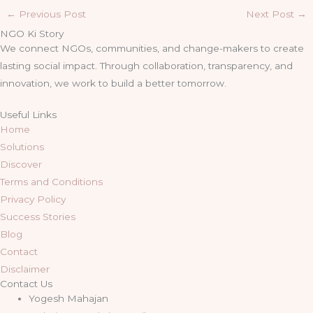
←
Previous Post
Next Post
→
NGO Ki Story
We connect NGOs, communities, and change-makers to create
lasting social impact. Through collaboration, transparency, and
innovation, we work to build a better tomorrow.
Useful Links
Home
Solutions
Discover
Terms and Conditions
Privacy Policy
Success Stories
Blog
Contact
Disclaimer
Contact Us
Yogesh Mahajan