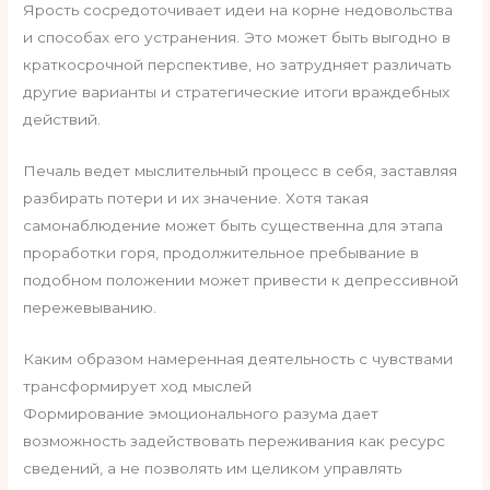
Ярость сосредоточивает идеи на корне недовольства
и способах его устранения. Это может быть выгодно в
краткосрочной перспективе, но затрудняет различать
другие варианты и стратегические итоги враждебных
действий.
Печаль ведет мыслительный процесс в себя, заставляя
разбирать потери и их значение. Хотя такая
самонаблюдение может быть существенна для этапа
проработки горя, продолжительное пребывание в
подобном положении может привести к депрессивной
пережевыванию.
Каким образом намеренная деятельность с чувствами
трансформирует ход мыслей
Формирование эмоционального разума дает
возможность задействовать переживания как ресурс
сведений, а не позволять им целиком управлять