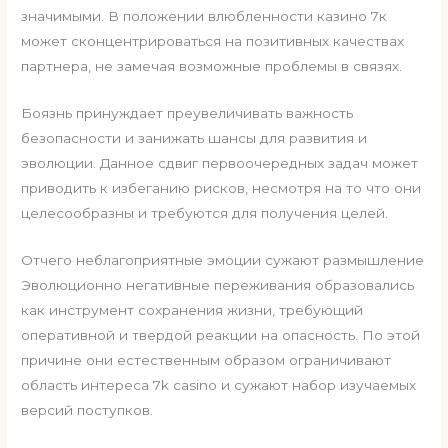
значимыми. В положении влюбленности казино 7к
может сконцентрироваться на позитивных качествах
партнера, не замечая возможные проблемы в связях.
Боязнь принуждает преувеличивать важность
безопасности и занижать шансы для развития и
эволюции. Данное сдвиг первоочередных задач может
приводить к избеганию рисков, несмотря на то что они
целесообразны и требуются для получения целей.
Отчего неблагоприятные эмоции сужают размышление
Эволюционно негативные переживания образовались
как инструмент сохранения жизни, требующий
оперативной и твердой реакции на опасность. По этой
причине они естественным образом ограничивают
область интереса 7k casino и сужают набор изучаемых
версий поступков.