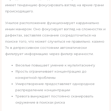
имеет тенденцию фокусировать взгляд на яркие грани
происходящего.
Унылое расположение функционирует кардинально
иным манером. Оно фокусирует взгляд на сложностях и
дефектах, заставляя сознание сосредоточиться на
поиске того, что может случиться не правильно. казино
7к в депрессивном состоянии автоматически
фильтрует информацию через фильтр мрачности.
Веселье повышает умение к мультитаскингу
Ярость ограничивает концентрацию до
конкретной проблемы
Умиротворение предоставляет однородное
распределение концентрации
Тревога вынуждает постоянно сканировать
окружение в поисках риска