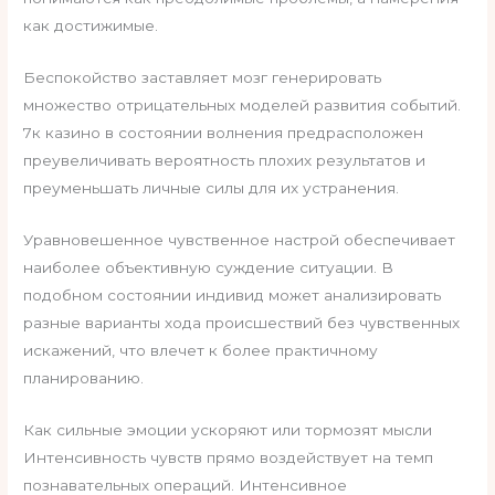
как достижимые.
Беспокойство заставляет мозг генерировать
множество отрицательных моделей развития событий.
7к казино в состоянии волнения предрасположен
преувеличивать вероятность плохих результатов и
преуменьшать личные силы для их устранения.
Уравновешенное чувственное настрой обеспечивает
наиболее объективную суждение ситуации. В
подобном состоянии индивид может анализировать
разные варианты хода происшествий без чувственных
искажений, что влечет к более практичному
планированию.
Как сильные эмоции ускоряют или тормозят мысли
Интенсивность чувств прямо воздействует на темп
познавательных операций. Интенсивное