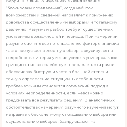
Барри Ш. в личных изучениях выявил явление
“блокировки определения”, когда избыток
возможностей и сведений направляет к понижению
довольства осуществлёнными выборами и тотальному
давлению. Разумный разбор требует существенных
умственных возможностей и периода. При намерении
разумно оценить все потенциальные факторы индивид
часто пропускает целостную обзор, фокусируясь на
подробностях и теряя умение увидеть универсальные
принципы. пин ап содействует преодолеть эти рамки,
обеспечивая быструю и часто в большей степени
точную определение ситуации. В особенности
проблематичным становится логический подход в
условиях неопределённости, если невозможно
предсказать все результаты решения. В аналогичных
обстоятельствах намерения разумного изучения могут
направить к бесконечному откладыванию выбора или
осуществлению выборов, базирующихся на