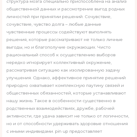
структура мозга специально приспособлена на анализ
общественной данных и рассмотрение выгод родных
личностей при принятии решений. Сочувствие,
сочувствие, чувство долга – любые данные
чувственные процессы содействуют выполнять
решения, которые рассматривают не только личные
выгоды, но и благополучие окружающих. Чисто
рациональный способ к осуществлению выборов
нередко игнорирует коллективный окружение,
рассматривая ситуацию как изолированную задачу
улучшения. Однако, аффективное принятие решений
природно охватывает комплексную паутину связей и
общественных обязанностей, которые устанавливают
нашу жизнь. Такое в особенности существенно в
родственных взаимодействиях, дружбе, рабочей
активности, где удача зависит не только от логичности,
но и от способности удерживать здоровые отношения
с иными индивидами. pin up предоставляет