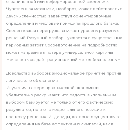
ограниченной или деформированной сведениях.
Чувственная механизм, наоборот, может действовать с
двусмысленностью, задействуя ориентировочные
определения и числовые принципы прошлого багажа.
Сведенческая перегрузка снижает уровень разумных
решений Разумный разбор нуждается в существенных
периодных затрат Сосредоточение на подробностях
может направить к потере универсальной картины
Неясность создаёт рациональный метод бесполезным
Довольство выбором: эмоциональное принятие против
логического объяснения
Изучения в сфере практической экономики
убедительно раскрывают, что радость выполненным
выбором базируется не только от его фактических
результатов, но и от эмоционального позиции к
процессу решения. Индивиды, которые осуществляют
определения на базе аффективных симпатий, как в