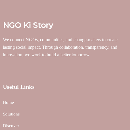
NGO Ki Story
We connect NGOs, communities, and change-makers to create
lasting social impact. Through collaboration, transparency, and
innovation, we work to build a better tomorrow.
Useful Links
Home
Solutions
Discover