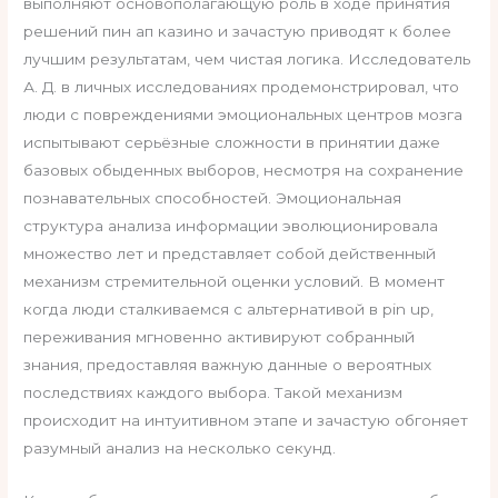
выполняют основополагающую роль в ходе принятия
решений пин ап казино и зачастую приводят к более
лучшим результатам, чем чистая логика. Исследователь
А. Д. в личных исследованиях продемонстрировал, что
люди с повреждениями эмоциональных центров мозга
испытывают серьёзные сложности в принятии даже
базовых обыденных выборов, несмотря на сохранение
познавательных способностей. Эмоциональная
структура анализа информации эволюционировала
множество лет и представляет собой действенный
механизм стремительной оценки условий. В момент
когда люди сталкиваемся с альтернативой в pin up,
переживания мгновенно активируют собранный
знания, предоставляя важную данные о вероятных
последствиях каждого выбора. Такой механизм
происходит на интуитивном этапе и зачастую обгоняет
разумный анализ на несколько секунд.