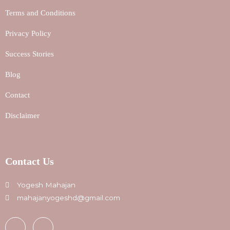
Terms and Conditions
Privacy Policy
Success Stories
Blog
Contact
Disclaimer
Contact Us
Yogesh Mahajan
mahajanyogeshd@gmail.com