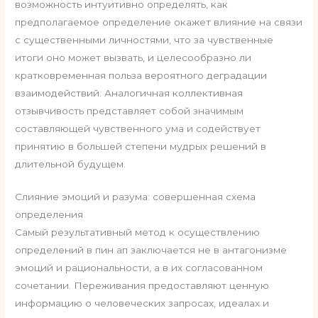
возможность интуитивно определять, как
предполагаемое определение окажет влияние на связи
с существенными личностями, что за чувственные
итоги оно может вызвать, и целесообразно ли
кратковременная польза вероятного деградации
взаимодействий. Аналогичная коллективная
отзывчивость представляет собой значимым
составляющей чувственного ума и содействует
принятию в большей степени мудрых решений в
длительной будущем.
Слияние эмоций и разума: совершенная схема
определения
Самый результативный метод к осуществлению
определений в пин ап заключается не в антагонизме
эмоций и рациональности, а в их согласованном
сочетании. Переживания предоставляют ценную
информацию о человеческих запросах, идеалах и