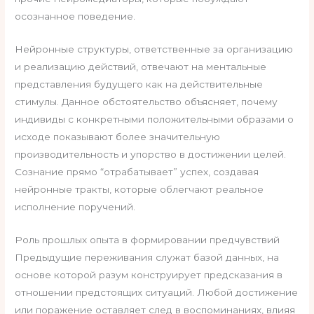
осознанное поведение.
Нейронные структуры, ответственные за организацию
и реализацию действий, отвечают на ментальные
представления будущего как на действительные
стимулы. Данное обстоятельство объясняет, почему
индивиды с конкретными положительными образами о
исходе показывают более значительную
производительность и упорство в достижении целей.
Сознание прямо “отрабатывает” успех, создавая
нейронные тракты, которые облегчают реальное
исполнение поручений.
Роль прошлых опыта в формировании предчувствий
Предыдущие переживания служат базой данных, на
основе которой разум конструирует предсказания в
отношении предстоящих ситуаций. Любой достижение
или поражение оставляет след в воспоминаниях, влияя