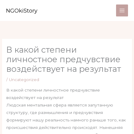
Skip
NGOkiStory
to
content
В какой степени
личностное предчувствие
воздействует на результат
/
Uncategorized
В какой степени личностное предчувствие
воздействует на результат
Людская ментальная сфера является запутанную
структуру, где размышления и предчувствия
формируют нашу реальность намного раньше того, как
происшествия действительно происходят. Нынешняя