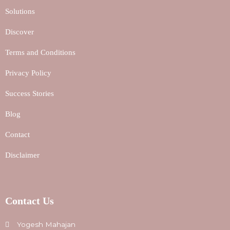
Solutions
Discover
Terms and Conditions
Privacy Policy
Success Stories
Blog
Contact
Disclaimer
Contact Us
Yogesh Mahajan