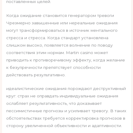
поставленных целей.
Когда ожидание становится генератором тревоги
Чрезмерно завышенные или нереальные ожидания
могут трансформироваться в источник ментального
стресса и стресса. Когда стандарт установлена
слишком высоко, появляется волнение по поводу
соответствия этим нормам. Martin casino может
приводить к противоречивому эффекту, когда желание
к безупречности препятствует способности
действовать результативно.
идеалистические ожидания порождают деструктивный
круг: страх не оправдать индивидуальные ожидания
ослабляет результативность, что доказывает
пессимистичные прогнозы и усиливает тревогу. В таких
обстоятельствах требуется корректировка прогнозов в
сторону увеличенной объективности и адаптивности.