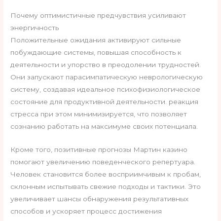
Почему оптимистичные предчувствия усиливают
энергичность
Положительные ожидания активируют сильные
побуждающие системы, повышая способность к
деятельности и упорство в преодолении трудностей.
Они запускают парасимпатическую неврологическую
систему, создавая идеальное психофизиологическое
состояние для продуктивной деятельности. реакция
стресса при этом минимизируется, что позволяет
сознанию работать на максимуме своих потенциала.
Кроме того, позитивные прогнозы Мартин казино
помогают увеличению поведенческого репертуара.
Человек становится более восприимчивым к пробам,
склонным испытывать свежие подходы и тактики. Это
увеличивает шансы обнаружения результативных
способов и ускоряет процесс достижения