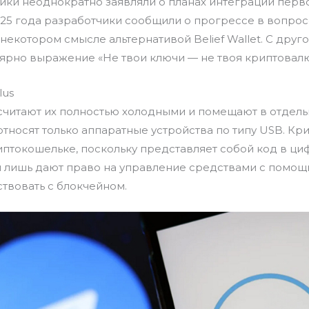
чики неоднократно заявляли о планах интеграции перв
025 года разработчики сообщили о прогрессе в вопрос
некотором смысле альтернативой Belief Wallet. С друг
ярно выражение «Не твои ключи — не твоя криптовалю
lus
считают их полностью холодными и помещают в отдел
 относят только аппаратные устройства по типу USB. К
иптокошельке, поскольку представляет собой код в ци
лишь дают право на управление средствами с помощ
твовать с блокчейном.