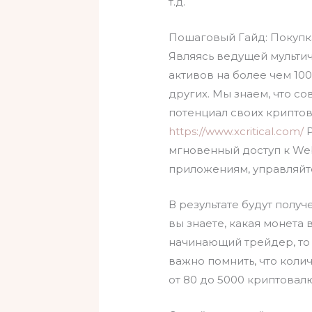
т.д.
Пошаговый Гайд: Покупка
Являясь ведущей мульти
активов на более чем 100
других. Мы знаем, что с
потенциал своих криптов
https://www.xcritical.com/
P
мгновенный доступ к We
приложениям, управляйт
В результате будут полу
вы знаете, какая монета 
начинающий трейдер, то
важно помнить, что кол
от 80 до 5000 криптовалю