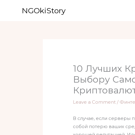
Skip
NGOkiStory
to
content
10 Лучших К
Выбору Само
Криптовалю
Leave a Comment
/
Финте
В случае, если серверы 
собой потерю ваших сре
хорошей репутацией. Ид