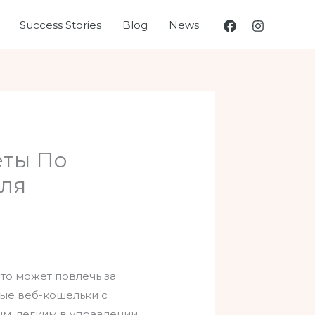
Success Stories
Blog
News
еты По
Для
то может повлечь за
ые веб-кошельки с
м, легким в управлении