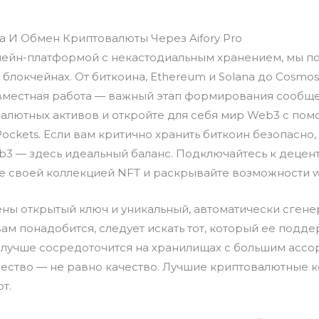
 И Обмен Криптовалюты Через Aifory Pro
чейн-платформой с некастодиальным хранением, мы 
 блокчейнах. От биткоина, Ethereum и Solana до Cosmos
овместная работа — важный этап формирования сообще
алютных активов и откройте для себя мир Web3 с пом
ockets. Если вам критично хранить биткоин безопасно,
b3 — здесь идеальный баланс. Подключайтесь к деце
е своей коллекцией NFT и раскрывайте возможности 
чены открытый ключ и уникальный, автоматически сген
вам понадобится, следует искать тот, который ее подд
 лучше сосредоточится на хранилищах с большим ассо
ичество — не равно качество. Лучшие криптовалютные
т.