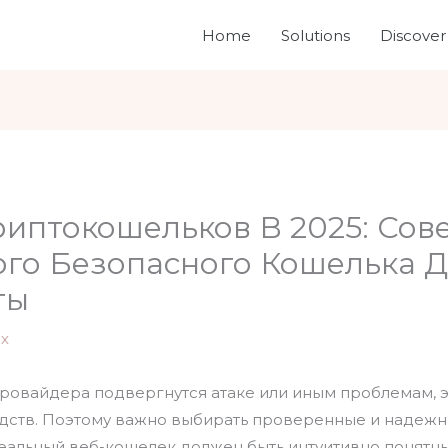
Home
Solutions
Discover
риптокошельков В 2025: Сов
го Безопасного Кошелька 
ты
х
провайдера подвергнутся атаке или иным проблемам, э
дств. Поэтому важно выбирать проверенные и надежн
еальный веб-кошелек должен быть интуитивно понятны