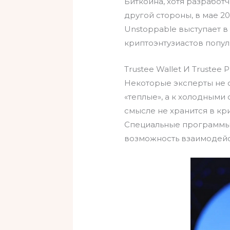
Биткоина, хотя разработ
другой стороны, в мае 2
Unstoppable выступает в 
криптоэнтузиастов попул
Trustee Wallet И Trustee P
Некоторые эксперты не 
«теплые», а к холодными
смысле не хранится в кр
Специальные программы 
возможность взаимодейс