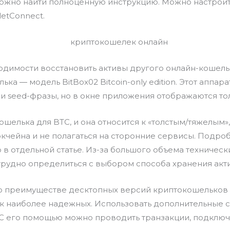
ожно найти полноценную инструкцию. Можно настроит
letConnect.
ходимости восстановить активы другого онлайн-кошел
ка ― модель BitBox02 Bitcoin-only edition. Этот аппара
и seed-фразы, но в окне приложения отображаются то
ошелька для BTC, и она относится к «толстым/тяжелым»,
кчейна и не полагаться на сторонние сервисы. Подроб
о в отдельной статье. Из-за большого объема техничес
трудно определиться с выбором способа хранения акт
о преимуществе десктопных версий криптокошельков и,
как наиболее надежных. Использовать дополнительные
. С его помощью можно проводить транзакции, подклю