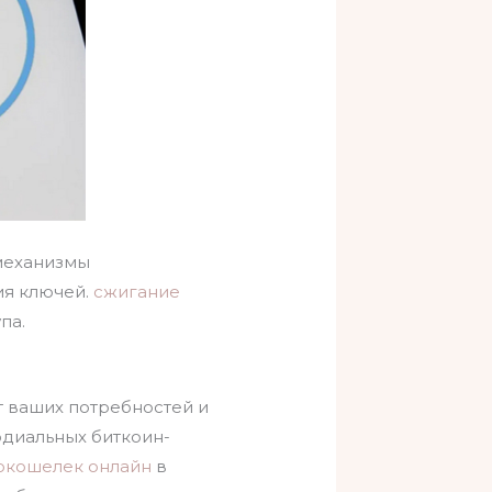
 механизмы
ия ключей.
сжигание
па.
т ваших потребностей и
одиальных биткоин-
окошелек онлайн
в