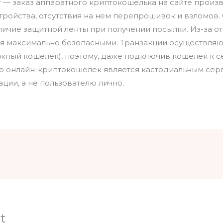
— заказ аппаратного криптокошелька на сайте произв
тройства, отсутствия на нем перепрошивок и взломов
личие защитной ленты при получении посылки. Из-за о
я максимально безопасными. Транзакции осуществляют
ажный кошелек), поэтому, даже подключив кошелек к с
что онлайн-криптокошелек является кастодиальным серв
ии, а не пользователю лично.
t