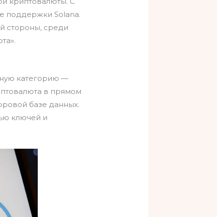
ой криптовалюты. С
е поддержки Solana.
ой стороны, среди
та».
ьную категорию —
риптовалюта в прямом
фровой базе данных.
ью ключей и