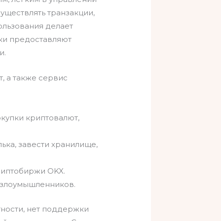
существлять транзакции,
ользования делает
ки предоставляют
и.
, а также сервис
окупки криптовалют,
ка, завести хранилище,
риптобиржи OKX.
м злоумышленников.
стности, нет поддержки