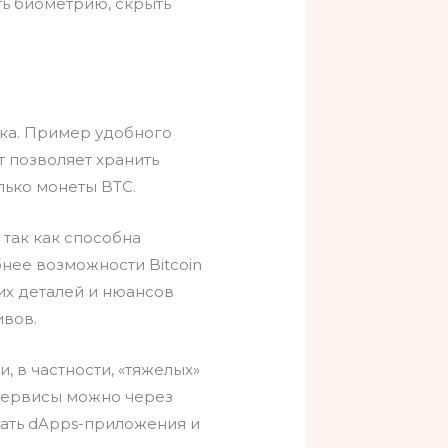
ь биометрию, скрыть
ька. Пример удобного
т позволяет хранить
лько монеты BTC.
 так как способна
нее возможности Bitcoin
ких деталей и нюансов
ивов.
 в частности, «тяжелых»
 сервисы можно через
чать dApps-приложения и