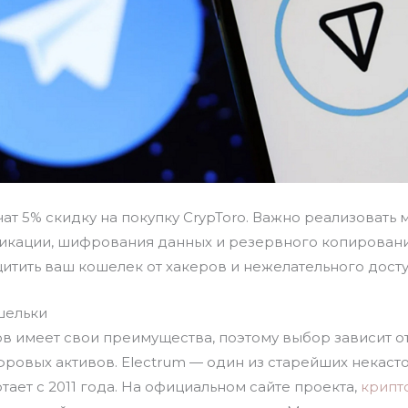
чат 5% скидку на покупку CrypToro. Важно реализовать
икации, шифрования данных и резервного копирован
итить ваш кошелек от хакеров и нежелательного досту
шельки
в имеет свои преимущества, поэтому выбор зависит о
ровых активов. Electrum — один из старейших некаст
тает с 2011 года. На официальном сайте проекта,
крипт