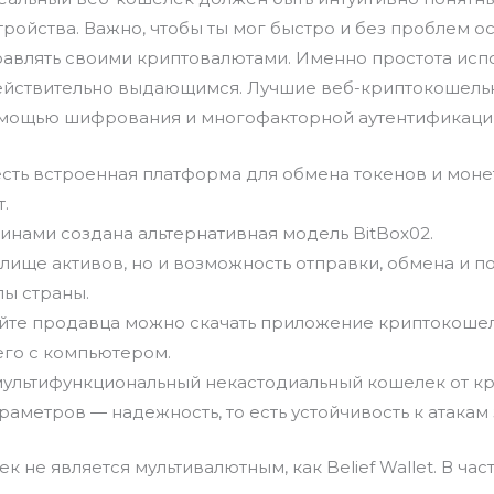
тройства. Важно, чтобы ты мог быстро и без проблем о
равлять своими криптовалютами. Именно простота исп
ействительно выдающимся. Лучшие веб-криптокошель
омощью шифрования и многофакторной аутентификаци
есть встроенная платформа для обмена токенов и монет
.
оинами создана альтернативная модель BitBox02.
илище активов, но и возможность отправки, обмена и п
лы страны.
йте продавца можно скачать приложение криптокошель
его с компьютером.
 мультифункциональный некастодиальный кошелек от к
раметров ― надежность, то есть устойчивость к атака
к не является мультивалютным, как Belief Wallet. В ча