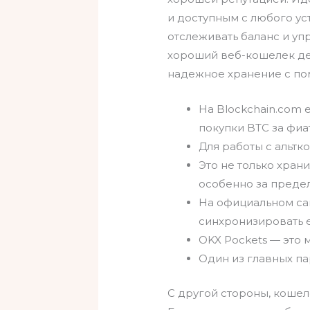
и доступным с любого ус
отслеживать баланс и уп
хороший веб-кошелек д
надежное хранение с п
На Blockchain.com 
покупки BTC за фиат
Для работы с альтк
Это не только хран
особенно за преде
На официальном са
синхронизировать 
OKX Pockets — это
Один из главных па
С другой стороны, кошеле