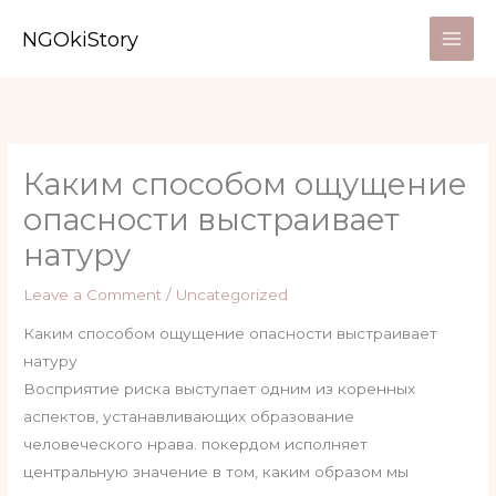
Skip
NGOkiStory
to
content
Каким способом ощущение
опасности выстраивает
натуру
Leave a Comment
/
Uncategorized
Каким способом ощущение опасности выстраивает
натуру
Восприятие риска выступает одним из коренных
аспектов, устанавливающих образование
человеческого нрава. покердом исполняет
центральную значение в том, каким образом мы