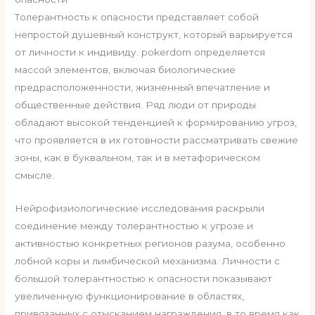
Толерантность к опасности представляет собой
непростой душевный конструкт, который варьируется
от личности к индивиду. pokerdom определяется
массой элементов, включая биологические
предрасположенности, жизненный впечатление и
общественные действия. Ряд люди от природы
обладают высокой тенденцией к формированию угроз,
что проявляется в их готовности рассматривать свежие
зоны, как в буквальном, так и в метафорическом
смысле.
Нейрофизиологические исследования раскрыли
соединение между толерантностью к угрозе и
активностью конкретных регионов разума, особенно
лобной коры и лимбической механизма. Личности с
большой толерантностью к опасности показывают
увеличенную функционирование в областях,
привязанных с отысканием награждения, в то время как