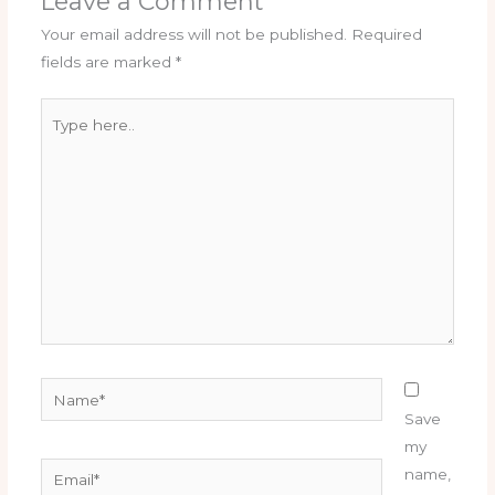
Leave a Comment
Your email address will not be published.
Required
fields are marked
*
Type
here..
Name*
Save
my
Email*
name,