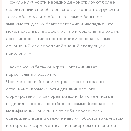
Пожилые личности нередко демонстрируют более
селективный способ к опасности, концентрируясь на
таких областях, что обладают самое большое
значимость для их благосостояния и наследия. Это
может охватывать аффективные и социальные риски,
ассоциированные с построением основательных
отношений или передачей знаний следующим
поколениям.
Насколько избегание угрозы ограничивает
персональный развитие
Чрезмерное избегание угрозы может гораздо
ограничить возможности для личностного
формирования и самореализации. В момент когда
индивиды постоянно отбирают самые безопасные
модификации, они лишают себя перспективы
совершенствовать свежие навыки, обострять кругозор
и открывать скрытые таланты. покердом становится