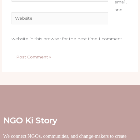
email,
and
Website
website in this browser for the next time I comment.
NGO Ki Story
We connect NGOs, communities, and change-makers to create