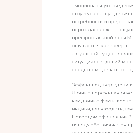
эмоциональную сведения
структура рассуждения, 
потребности и предпола
порождает ложное ощущ
префронтальной зоны Мо
ощущаются как завершен
актуальной существовани
ситуациях сведений мно
средством сделать прощ
Эффект подтверждения: 
Личные переживания не т
как данные факты воспр
индивидов находить дан
Покердом официальный с
поводу обстановки, он 
такие ощущения, и не з