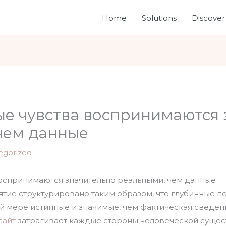
Home
Solutions
Discover
ые чувства воспринимаются 
чем данные
egorized
воспринимаются значительно реальными, чем данные
тие структурировано таким образом, что глубинные п
й мере истинные и значимые, чем фактическая сведен
сайт
затрагивает каждые стороны человеческой сущест