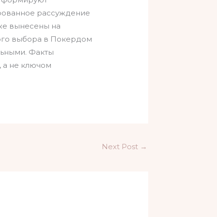
ированное рассуждение
же вынесены на
ого выбора в Покердом
льными. Факты
 а не ключом
Next Post
→