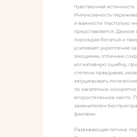
Чувственная истинность:
Интенсивность пережива
и важности. Настолько 
представляется. Данное 
порождая богатый и пам
усиливает укрепление за
эмоциями, отличнее сох
когнитивную ошибку, пр
степени правдивая, неза
затушевывать логически
по касательно конкретно
второстепенное место. 
заменителем беспристра
фактами.
Развивающая логика: пе