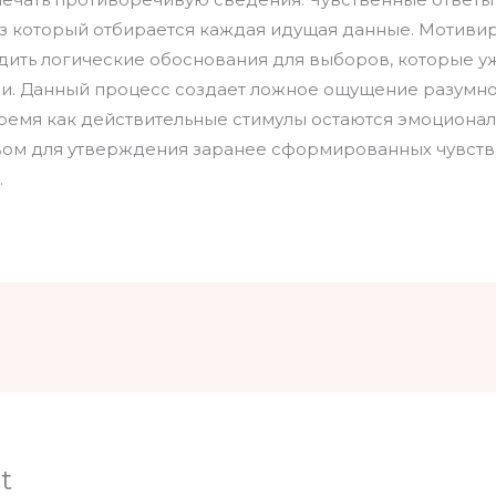
ез который отбирается каждая идущая данные. Мотив
дить логические обоснования для выборов, которые у
и. Данный процесс создает ложное ощущение разумн
время как действительные стимулы остаются эмоциона
ом для утверждения заранее сформированных чувств,
.
t