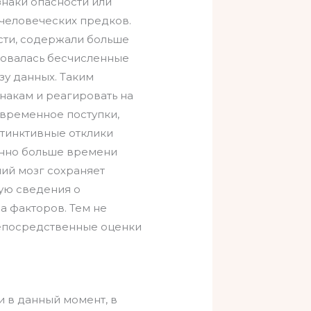
наки опасности или
человеческих предков.
сти, содержали больше
ировалась бесчисленные
зу данных. Таким
накам и реагировать на
овременное поступки,
стинктивные отклики
енно больше времени
ий мозг сохраняет
ую сведения о
а факторов. Тем не
 непосредственные оценки
и в данный момент, в