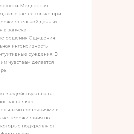
енности. Медленная
, включается только при
переживательной данных
 в запуска
стые решения Ощущения
ьная интенсивность
нтуитивные суждения. В
ним чувствам делается
оры.
о воздействуют на то,
ия заставляет
тельными состояниями в
тные переживания по
, которые подкрепляют
ы формируют