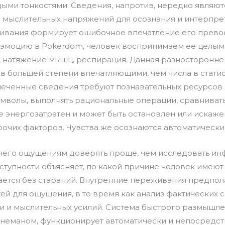
ыми тонкостями. Сведения, напротив, нередко являют
 мыслительных напряжений для осознания и интерпре
ивания формирует ошибочное впечатление его прево
эмоцию в Pokerdom, человек воспринимаем ее целым
, натяжение мышц, респирация. Данная разносторонне
в большей степени впечатляющими, чем числа в стати
леченные сведения требуют познавательных ресурсов 
мволы, выполнять рациональные операции, сравнива
е энергозатратен и может быть остановлен или искаж
рочих факторов. Чувства же осознаются автоматически
отчего ощущениям доверять проще, чем исследовать 
ступности объясняет, по какой причине человек имею
чается без стараний. Внутренние переживания предпо
ей для ощущения, в то время как анализ фактических 
и и мыслительных усилий. Система быстрого размышле
неманом, функционирует автоматически и непосредст